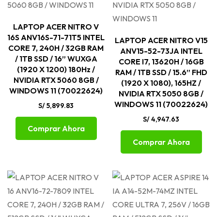
LAPTOP ACER NITRO V
16S ANV16S-71-71T5 INTEL
LAPTOP ACER NITRO V15
CORE 7, 240H / 32GB RAM
ANV15-52-73JA INTEL
/ 1TB SSD / 16” WUXGA
CORE I7, 13620H / 16GB
(1920 X 1200) 180Hz /
RAM / 1TB SSD / 15.6” FHD
NVIDIA RTX 5060 8GB /
(1920 X 1080), 165HZ /
WINDOWS 11 (70022624)
NVIDIA RTX 5050 8GB /
WINDOWS 11 (70022624)
S/
5,899.83
S/
4,947.63
Comprar Ahora
Comprar Ahora