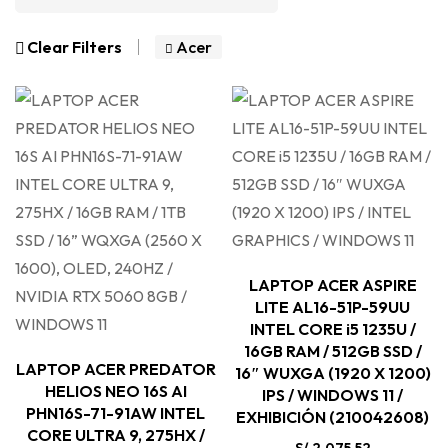
Clear Filters
Acer
LAPTOP ACER ASPIRE
LITE AL16-51P-59UU
INTEL CORE i5 1235U /
16GB RAM / 512GB SSD /
LAPTOP ACER PREDATOR
16″ WUXGA (1920 X 1200)
HELIOS NEO 16S AI
IPS / WINDOWS 11 /
PHN16S-71-91AW INTEL
EXHIBICIÓN (210042608)
CORE ULTRA 9, 275HX /
S/
2,075.52